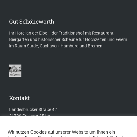
Gut Schöneworth
Ihr Hotel an der Elbe – der Traditionshof mit Restaurant,
Biergarten und historischer Scheune für Hochzeiten und Feiern
im Raum Stade, Cuxhaven, Hamburg und Bremen.
Kontakt
Landesbrücker Straße 42
21729 Freiburg / Elbe
+49 (0) 4779 92350
Wir nutzen
Cookies auf unserer Website um Ihnen ein
info@gutschoeneworth.de